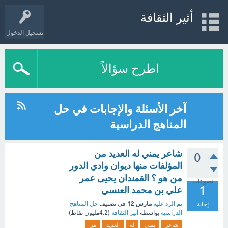
أثير الثقافة
تسجيل الدخول
اطرح سؤالاً
آخر الأسئلة والإجابات في حل
المناهج الدراسية
شاعر يمني له العديد من
0
المؤلفات منها ديوان وادي الدور
من هو ؟ القمندان يحيى عمر
تصويتات
1
علي بن محمد العنسي
مارس 12
تم الرد عليه
في تصنيف
حل المناهج
إجابة
الدراسية
بواسطة
أثير الثقافة
(
4.2مليون
نقاط)
شاعر
يمني
له
العديد
من