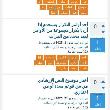
في
عرض
رسائل
الشكوى
أو
موضوع
الطلب
هو
أهم
ما
تكتبه
فيه
صواب
خطأ
أحد أوامر التكرار يستخدم إذا
0
أردنا تكرار مجموعة من الأوامر
لعدد محدد من المرات
تصويتات
1
مايو 21، 2025
تم الرد عليه
في تصنيف
حل
المناهج الدراسية
بواسطة
أثير الثقافة
إجابة
(
4.2مليون
نقاط)
أحد
أوامر
التكرار
يستخدم
إذا
أردنا
تكرار
مجموعة
من
الأوامر
لعدد
محدد
المرات
أختار موضوع النص الإرشادي
0
من بين قوائم معدة أو من
اختياري.
تصويتات
1
مايو 21، 2025
تم الرد عليه
في تصنيف
حل
المناهج الدراسية
بواسطة
أثير الثقافة
إجابة
(
4.2مليون
نقاط)