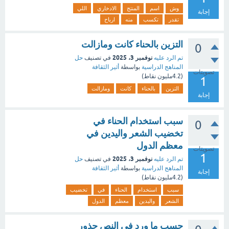
وش
اسم
المنتج
الادخاري
اللي
إجابة
تقدر
تكسب
منه
ارباح
التزين بالحناء كانت ومازالت
0
نوفمبر 3، 2025
تم الرد عليه
في تصنيف
حل
المناهج الدراسية
بواسطة
أثير الثقافة
تصويتات
(
4.2مليون
نقاط)
1
التزين
بالحناء
كانت
ومازالت
إجابة
سبب استخدام الحناء في
0
تخضيب الشعر واليدين في
معظم الدول
تصويتات
1
نوفمبر 3، 2025
تم الرد عليه
في تصنيف
حل
المناهج الدراسية
بواسطة
أثير الثقافة
إجابة
(
4.2مليون
نقاط)
سبب
استخدام
الحناء
في
تخضيب
الشعر
واليدين
معظم
الدول
حسب ما ورد في النص جذور