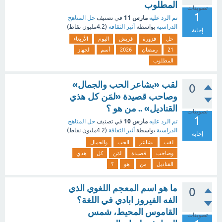
المطلوب
تصويتات
1
مارس 11
تم الرد عليه
في تصنيف
حل المناهج
الدراسية
بواسطة
أثير الثقافة
(
4.2مليون
نقاط)
إجابة
حل
فزورة
فريش
اليوم
الأربعاء
21
رمضان
2026
أسم
الجهاز
المطلوب
لقب «بشاعر الحب والجمال»
0
وصاحب قصيدة «لمَن كل هذي
القناديل» .. من هو ؟
تصويتات
1
مارس 10
تم الرد عليه
في تصنيف
حل المناهج
الدراسية
بواسطة
أثير الثقافة
(
4.2مليون
نقاط)
إجابة
لقب
بشاعر
الحب
والجمال
وصاحب
قصيدة
لمَن
كل
هذي
القناديل
من
هو
؟
ما هو اسم المعجم اللغوي الذي
0
الفه الفيروز ابادي في اللغة؟
القاموس المحيط، شمس
تصويتات