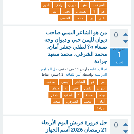
المؤلفات
منها
ديوان
وادي
الدور
هو
؟
القمندان
يحيى
عمر
علي
بن
محمد
العنسي
من هو الشاعر اليمني صاحب
0
ديوان لليمن حبي و دیوان وجه
صنعاء »؟ لطفي جعفر أمان،
تصويتات
1
محمد الشرفي، محمد سعيد
جرادة
إجابة
مارس 11
تم الرد عليه
في تصنيف
حل المناهج
الدراسية
بواسطة
أثير الثقافة
(
4.2مليون
نقاط)
من
هو
الشاعر
اليمني
صاحب
ديوان
لليمن
حبي
و
دیوان
وجه
صنعاء
؟
لطفي
جعفر
أمان،
محمد
الشرفي،
سعيد
جرادة
حل فزورة فريش اليوم الأربعاء
0
21 رمضان 2026 أسم الجهاز