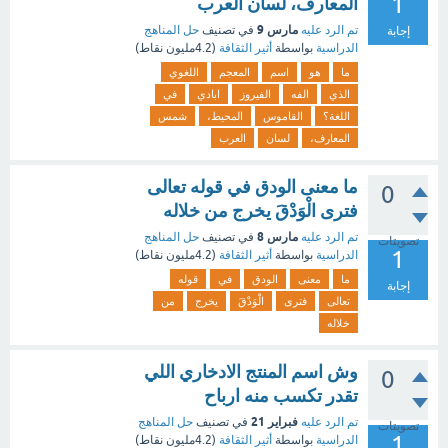
1
المعارف، لسان العرب
مارس 9
تم الرد عليه
في تصنيف
حل المناهج
إجابة
الدراسية
بواسطة
أثير الثقافة
(
4.2مليون
نقاط)
ما
هو
اسم
المعجم
اللغوي
الذي
الفه
الفيروز
ابادي
في
اللغة؟
القاموس
المحيط،
شمس
المعارف،
لسان
العرب
ما معنى الودق في قوله تعالى
0
فترى الْوَدْقَ يخرج من خلاله
مارس 8
تم الرد عليه
في تصنيف
حل المناهج
تصويتات
1
الدراسية
بواسطة
أثير الثقافة
(
4.2مليون
نقاط)
ما
معنى
الودق
في
قوله
إجابة
تعالى
فترى
الْوَدْقَ
يخرج
من
خلاله
وش اسم المنتج الادخاري اللي
0
تقدر تكسب منه ارباح
فبراير 21
تم الرد عليه
في تصنيف
حل المناهج
تصويتات
1
الدراسية
بواسطة
أثير الثقافة
(
4.2مليون
نقاط)