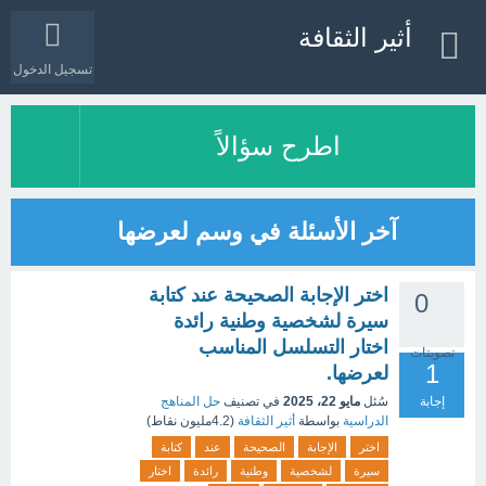
أثير الثقافة
تسجيل الدخول
اطرح سؤالاً
آخر الأسئلة في وسم لعرضها
اختر الإجابة الصحيحة عند كتابة
0
سيرة لشخصية وطنية رائدة
اختار التسلسل المناسب
تصويتات
1
لعرضها.
إجابة
سُئل
مايو 22، 2025
في تصنيف
حل المناهج
الدراسية
بواسطة
أثير الثقافة
(
4.2مليون
نقاط)
اختر
الإجابة
الصحيحة
عند
كتابة
سيرة
لشخصية
وطنية
رائدة
اختار