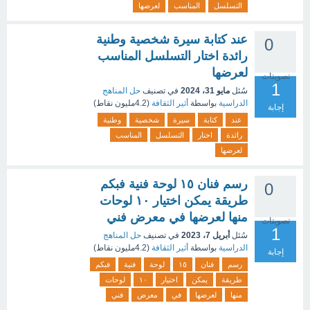
التسلسل
المناسب
لعرضها
عند كتابة سيرة شخصية وطنية
0
رائدة اختار التسلسل المناسب
لعرضها
تصويتات
1
سُئل
مايو 31، 2024
في تصنيف
حل المناهج
الدراسية
بواسطة
أثير الثقافة
(
4.2مليون
نقاط)
إجابة
عند
كتابة
سيرة
شخصية
وطنية
رائدة
اختار
التسلسل
المناسب
لعرضها
رسم فنان ١٥ لوحة فنية فبكم
0
طريقة يمكن اختيار ۱۰ لوحات
منها لعرضها في معرض فني
تصويتات
1
سُئل
أبريل 7، 2023
في تصنيف
حل المناهج
الدراسية
بواسطة
أثير الثقافة
(
4.2مليون
نقاط)
إجابة
رسم
فنان
١٥
لوحة
فنية
فبكم
طريقة
يمكن
اختيار
۱۰
لوحات
منها
لعرضها
في
معرض
فني