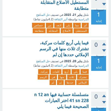
المستطيل الأضلاع المتقابلة
متطابقة
تصويتات
1
يناير 21، 2025
سُئل
في تصنيف
حل المناهج
الدراسية
بواسطة
أثير الثقافة
(
4.2مليون
نقاط)
إجابة
أي
مما
يلي
لايعد
من
خصائص
المستطيل
الأضلاع
المتقابلة
متطابقة
فيما يلي أربع كلمات مركبة،
0
تشترك ثلاث منها في الرسم
الإملائي حددها إن لم
تصويتات
1
يناير 20، 2025
سُئل
في تصنيف
حل المناهج
الدراسية
بواسطة
أثير الثقافة
(
4.2مليون
نقاط)
إجابة
فيما
يلي
أربع
كلمات
مركبة،
تشترك
ثلاث
منها
في
الرسم
الإملائي
حددها
إن
لم
متسلسلة حسابية فيها n 12 an
0
41 sn 228 اختر العبارات
الصحيحة فيما يلي
تصويتات