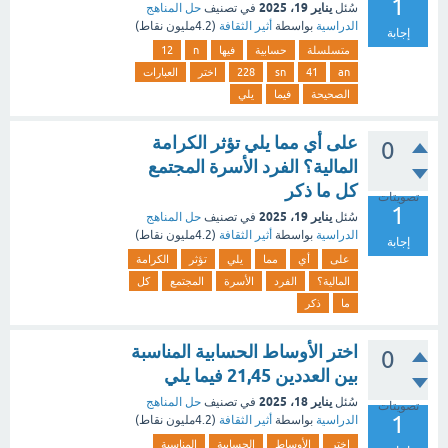
1
يناير 19، 2025
سُئل
في تصنيف
حل المناهج
الدراسية
بواسطة
أثير الثقافة
(
4.2مليون
نقاط)
إجابة
متسلسلة
حسابية
فيها
n
12
an
41
sn
228
اختر
العبارات
الصحيحة
فيما
يلي
على أي مما يلي تؤثر الكرامة
0
المالية؟ الفرد الأسرة المجتمع
كل ما ذكر
تصويتات
1
يناير 19، 2025
سُئل
في تصنيف
حل المناهج
الدراسية
بواسطة
أثير الثقافة
(
4.2مليون
نقاط)
إجابة
على
أي
مما
يلي
تؤثر
الكرامة
المالية؟
الفرد
الأسرة
المجتمع
كل
ما
ذكر
اختر الأوساط الحسابية المناسبة
0
بين العددين 21,45 فيما يلي
يناير 18، 2025
سُئل
في تصنيف
حل المناهج
تصويتات
1
الدراسية
بواسطة
أثير الثقافة
(
4.2مليون
نقاط)
اختر
الأوساط
الحسابية
المناسبة