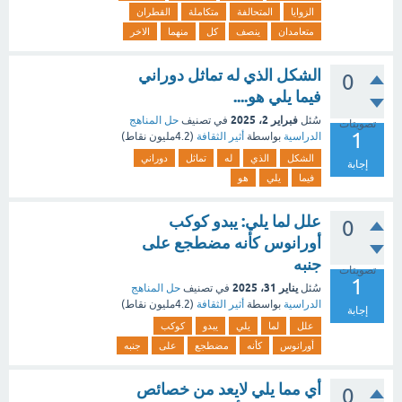
الزوايا
المتحالفة
متكاملة
القطران
متعامدان
ينصف
كل
منهما
الاخر
الشكل الذي له تماثل دوراني
0
فيما يلي هو....
فبراير 2، 2025
سُئل
في تصنيف
حل المناهج
تصويتات
1
الدراسية
بواسطة
أثير الثقافة
(
4.2مليون
نقاط)
الشكل
الذي
له
تماثل
دوراني
إجابة
فيما
يلي
هو
علل لما يلي: يبدو كوكب
0
أورانوس كأنه مضطجع على
جنبه
تصويتات
1
يناير 31، 2025
سُئل
في تصنيف
حل المناهج
الدراسية
بواسطة
أثير الثقافة
(
4.2مليون
نقاط)
إجابة
علل
لما
يلي
يبدو
كوكب
أورانوس
كأنه
مضطجع
على
جنبه
أي مما يلي لايعد من خصائص
0