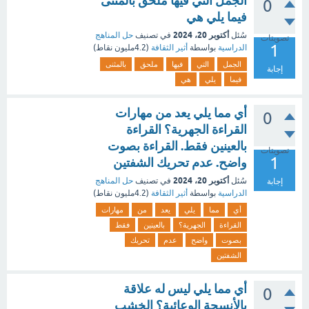
الجمل التي فيها ملحق بالمثنى
0
فيما يلي هي
أكتوبر 20، 2024
سُئل
في تصنيف
حل المناهج
تصويتات
1
الدراسية
بواسطة
أثير الثقافة
(
4.2مليون
نقاط)
الجمل
التي
فيها
ملحق
بالمثنى
إجابة
فيما
يلي
هي
أي مما يلي يعد من مهارات
0
القراءة الجهرية؟ القراءة
بالعينين فقط. القراءة بصوت
تصويتات
1
واضح. عدم تحريك الشفتين
أكتوبر 20، 2024
سُئل
في تصنيف
حل المناهج
إجابة
الدراسية
بواسطة
أثير الثقافة
(
4.2مليون
نقاط)
أي
مما
يلي
يعد
من
مهارات
القراءة
الجهرية؟
بالعينين
فقط
بصوت
واضح
عدم
تحريك
الشفتين
أي مما يلي ليس له علاقة
0
بالأنسجة الوعائية؟ الخشب