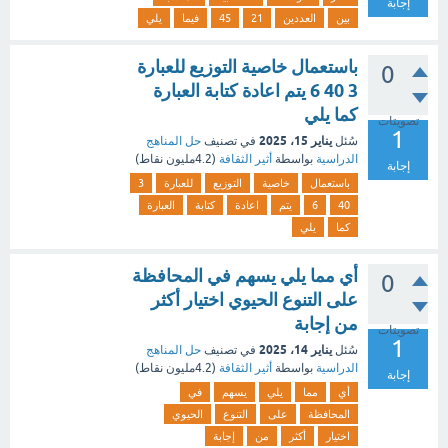
إجابة
بين
العددين
21
45
فيما
يلي
باستعمال خاصية التوزيع للعبارة
0
3 40 6 يتم اعادة كتابة العبارة
كما يلي
تصويتات
1
يناير 15، 2025
سُئل
في تصنيف
حل المناهج
الدراسية
بواسطة
أثير الثقافة
(
4.2مليون
نقاط)
إجابة
باستعمال
خاصية
التوزيع
للعبارة
3
40
6
يتم
اعادة
كتابة
العبارة
كما
يلي
أي مما يلي يسهم في المحافظة
0
على التنوع الحيوي اختيار أكثر
من إجابة
تصويتات
1
يناير 14، 2025
سُئل
في تصنيف
حل المناهج
الدراسية
بواسطة
أثير الثقافة
(
4.2مليون
نقاط)
إجابة
أي
مما
يلي
يسهم
في
المحافظة
على
التنوع
الحيوي
اختيار
أكثر
من
إجابة