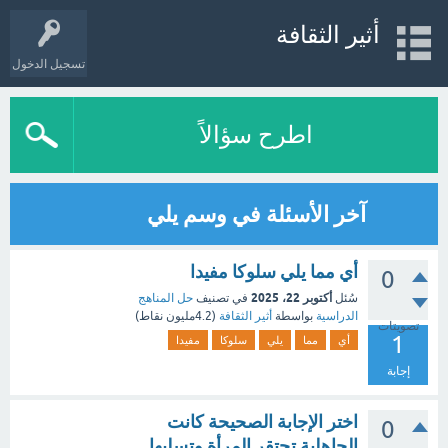
أثير الثقافة
تسجيل الدخول
اطرح سؤالاً
آخر الأسئلة في وسم يلي
أي مما يلي سلوكا مفيدا
0
أكتوبر 22، 2025
سُئل
في تصنيف
حل المناهج
الدراسية
بواسطة
أثير الثقافة
(
4.2مليون
نقاط)
تصويتات
1
أي
مما
يلي
سلوكا
مفيدا
إجابة
اختر الإجابة الصحيحة كانت
0
الجاهلية تحتقر المرأة وتسلبها