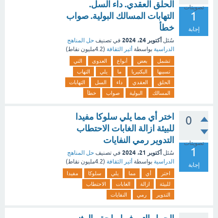
الحلق العقدي. داء السل.
تصويتات
1
التهابات المسالك البولية. صواب
خطأ
إجابة
أكتوبر 24، 2024
سُئل
في تصنيف
حل المناهج
الدراسية
بواسطة
أثير الثقافة
(
4.2مليون
نقاط)
تشمل
بعض
أنواع
العدوى
التي
تسببها
البكتيريا
ما
يلي
التهاب
الحلق
العقدي
داء
السل
التهابات
المسالك
البولية
صواب
خطأ
اختر أي مما يلي سلوكا مفيدا
0
للبيئة ازالة الغابات الاحتطاب
التدوير رمي النفايات
تصويتات
1
أكتوبر 21، 2024
سُئل
في تصنيف
حل المناهج
الدراسية
بواسطة
أثير الثقافة
(
4.2مليون
نقاط)
إجابة
اختر
أي
مما
يلي
سلوكا
مفيدا
للبيئة
ازالة
الغابات
الاحتطاب
التدوير
رمي
النفايات