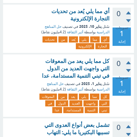
أي مما يلي يُعد من تحديات
0
التجارة الإلكترونية
يناير 10، 2025
سُئل
في تصنيف
حل المناهج
تصويتات
1
الدراسية
بواسطة
أثير الثقافة
(
4.2مليون
نقاط)
أي
مما
يلي
يُعد
من
تحديات
إجابة
التجارة
الإلكترونية
كل مما يلي يعد من المعوقات
0
التي واجهت العديد من الدول
في تبني التنمية المستدامة، عدا
تصويتات
1
يناير 1، 2025
سُئل
في تصنيف
حل المناهج
الدراسية
بواسطة
أثير الثقافة
(
4.2مليون
نقاط)
إجابة
كل
مما
يلي
يعد
من
المعوقات
التي
واجهت
العديد
الدول
في
تبني
التنمية
المستدامة،
عدا
تشمل بعض أنواع العدوى التي
0
تسببها البكتيريا ما يلي: التهاب