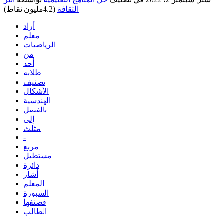
الثقافة
(
4.2مليون
نقاط)
أراد
معلم
الرياضيات
من
أحد
طلابه
تصنيف
الأشكال
الهندسية
بالفصل
إلى
مثلث
-
مربع
مستطيل
دائرة
أشار
المعلم
السبورة
فصنفها
الطالب