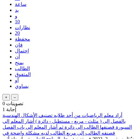
ساعة
يد
و
10
نظارات
20
محفظة
فإن
احتمال
أن
يمنح
الطالب
المتفوق
أو
يساوي
تصويتات
0
إجابة
1
أراد معلم الرياضيات من أحد طلابه تصنيف الأشكال الهندسية
بالفصل إلى ( مثلث - مربع - مستطيل - دائرة ) أشار المعلم إلى
السبورة فصنفها الطالب إلى دائرة ثم أشار المعلم إلى باب الفصل
فصنفه الطالب إلى مربع الطالب لديه مشكلة واضحة في
سُئل
سبتمبر 2، 2022
في تصنيف
حل المناهج التعليمية
بواسطة
أثير