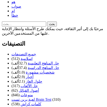
هو
صواب
ام
خطأ
مرحبًا بك إلى أثير الثقافة، حيث يمكنك طرح الأسئلة وانتظار الإجابة
عليها من المستخدمين الآخرين.
التصنيفات
جميع التصنيفات
اسلامية
(512)
حل المناهج التعليمية
(32.7ألف)
حل المناهج الدراسية
(37.4ألف)
شخصيات مشهورة
(1.0ألف)
أخبار
(2.9ألف)
حلول الغاز
(2.1ألف)
حل الألعاب
(317)
أصول القبائل
(62)
منوعات
(846)
(310)
لعبة برين تست Brain Test
كلمات كراش
(538)