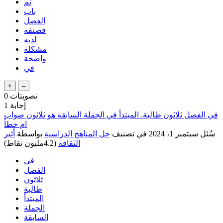
ثم
باب
الفصل
فصنفه
لديه
مشكلة
واضحة
في
تصويتات
0
إجابة
1
في الفصل ثلاثون طالبة. المبتدأ في الجملة السابقة هو ثلاثون صواب
ام خطأ
سُئل
سبتمبر 1، 2024
في تصنيف
حل المناهج الدراسية
بواسطة
أثير
الثقافة
(
4.2مليون
نقاط)
في
الفصل
ثلاثون
طالبة
المبتدأ
الجملة
السابقة