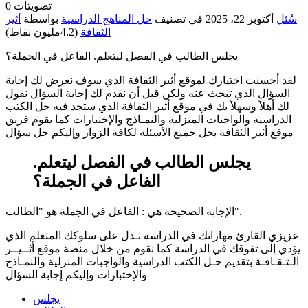
تصويتات
0
سُئل
أكتوبر 22، 2025
في تصنيف
حل المناهج الدراسية
بواسطة
أثير
الثقافة
(
4.2مليون
نقاط)
يجلس الطالب في الفصل ليتعلم. الفاعل في الجملة؟
لقد أحسنت اختيارك لموقع أثير الثقافة الذي سوف نعرض لك إجابة
السؤال الذي تبحث عنه ولكن قبل أن نقدم لك إجابة السؤال نقول
لك أهلاً وسهلاً بك في موقع أثير الثقافة الذي ستجد فيه حل الكتب
الدراسية والواجبات المنزلية والنمـاذج والإختبارات كما يقوم فريق
موقع أثير الثقافة بحل جميع الأسئلة لكافة الزوار وإليكم حل سؤال
يجلس الطالب في الفصل ليتعلم.
الفاعل في الجملة؟
الإجابة الصحيحة هي : الفاعل في الجملة هو "الطالب".
عزيزي القارئ مهاراتك في الدراسة تـدل على سلوكك المتعلم الذي
يؤدي إلى تفوقك في الدراسة كما نقوم من خلال منصة موقع أثــيــر
الـثـقـافـة بتقديم حـل الكتب الدراسية والواجبات المنزلية والنمـاذج
والإختبارات وإليكم إجابة السؤال
يجلس