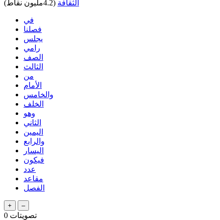
الثقافة
(
4.2مليون
نقاط)
في
فصلنا
يجلس
رامي
الصف
الثالث
من
الأمام
والخامس
الخلف
وهو
الثاني
اليمين
والرابع
اليسار
فيكون
عدد
مقاعد
الفصل
تصويتات
0