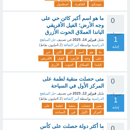
موسكو،
القاهرة،
اسطنبول
ما هو اسم أكبر كائن حي على
0
وجه الأرض؛ الفيل الأفريقي
الباندا العملاق الحوت الأزرق
تصويتات
1
سُئل
فبراير 14، 2025
في تصنيف
حل المناهج
الدراسية
بواسطة
أثير الثقافة
(
4.2مليون
نقاط)
إجابة
ما
هو
اسم
أكبر
كائن
حي
على
وجه
الأرض؛
الفيل
الأفريقي
الباندا
العملاق
الحوت
الأزرق
متى حصلت منقية لطمة على
0
المركز الأول في السياحة
سُئل
فبراير 12، 2025
في تصنيف
حل المناهج
تصويتات
1
الدراسية
بواسطة
أثير الثقافة
(
4.2مليون
نقاط)
متى
حصلت
منقية
لطمة
على
إجابة
المركز
الأول
في
السياحة
ما أكثر دولة حصلت على كأس
0