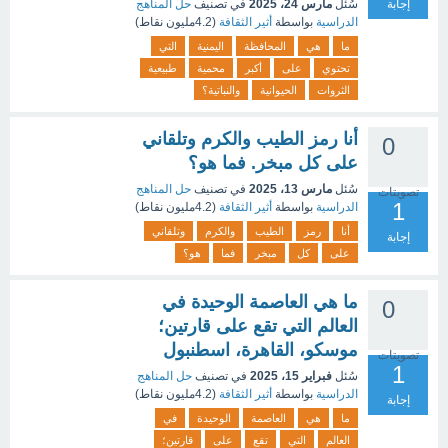
إجابة
سُئل
مارس 24، 2025
في تصنيف
حل المناهج
الدراسية
بواسطة
أثير الثقافة
(
4.2مليون
نقاط)
ما
هي
المحافظة
اليمنية
التي
تحتوي
على
أكبر
محمية
طبيعية
الثروات
الحيوانية
والنباتية؟
أنا رمز الطيب والكرم وتلقاني
0
على كل مبخر. فما هو؟
سُئل
مارس 13، 2025
في تصنيف
حل المناهج
تصويتات
1
الدراسية
بواسطة
أثير الثقافة
(
4.2مليون
نقاط)
أنا
رمز
الطيب
والكرم
وتلقاني
إجابة
على
كل
مبخر
فما
هو؟
ما هي العاصمة الوحيدة في
0
العالم التي تقع على قارتين؛
موسكو، القاهرة، اسطنبول
تصويتات
1
سُئل
فبراير 15، 2025
في تصنيف
حل المناهج
الدراسية
بواسطة
أثير الثقافة
(
4.2مليون
نقاط)
إجابة
ما
هي
العاصمة
الوحيدة
في
العالم
التي
تقع
على
قارتين؛