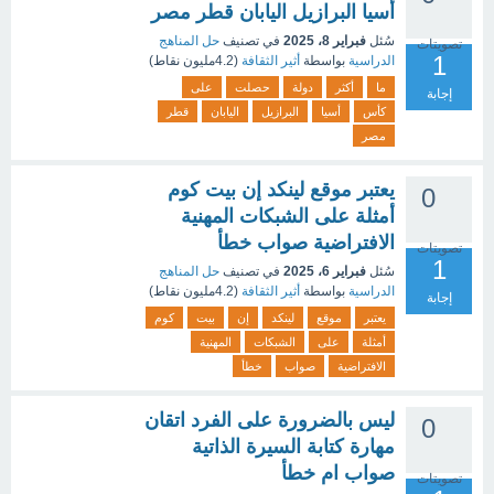
أسيا البرازيل اليابان قطر مصر
سُئل
فبراير 8، 2025
في تصنيف
حل المناهج
تصويتات
1
الدراسية
بواسطة
أثير الثقافة
(
4.2مليون
نقاط)
ما
أكثر
دولة
حصلت
على
إجابة
كأس
أسيا
البرازيل
اليابان
قطر
مصر
يعتبر موقع لينكد إن بيت كوم
0
أمثلة على الشبكات المهنية
الافتراضية صواب خطأ
تصويتات
1
سُئل
فبراير 6، 2025
في تصنيف
حل المناهج
الدراسية
بواسطة
أثير الثقافة
(
4.2مليون
نقاط)
إجابة
يعتبر
موقع
لينكد
إن
بيت
كوم
أمثلة
على
الشبكات
المهنية
الافتراضية
صواب
خطأ
ليس بالضرورة على الفرد اتقان
0
مهارة كتابة السيرة الذاتية
صواب ام خطأ
تصويتات