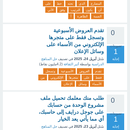
المضارع
الذي
تحته
خط
على
أن
يكون
الترتيب
وفق
الآتي
الضمة
الظاهرة
آ
تقدم العروض الأسبوعية
0
وتسجل فقط على متجرها
الإلكتروني من الأسماء على
تصويتات
1
وسائل الإعلان
إجابة
سُئل
أبريل 24، 2025
في تصنيف
حل المناهج
الدراسية
بواسطة
أثير الثقافة
(
4.2مليون
نقاط)
تقدم
العروض
الأسبوعية
وتسجل
فقط
على
متجرها
الإلكتروني
من
الأسماء
وسائل
الإعلان
طلب منك معلمك تحميل ملف
0
مشروع الوحدة من حسابك
على جوجل درايف إلى حاسبك،
تصويتات
1
أي مما يأتي يعد الخيار
إجابة
سُئل
أبريل 23، 2025
في تصنيف
حل المناهج