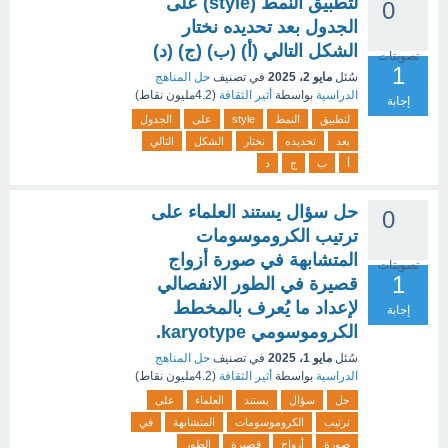
لتطبيق النمط (style) على
0
الجدول بعد تحديده نختار
الشكل التالي (أ) (ب) (ج) (د)
تصويتات
1
سُئل
مايو 2، 2025
في تصنيف
حل المناهج
الدراسية
بواسطة
أثير الثقافة
(
4.2مليون
نقاط)
إجابة
لتطبيق
النمط
style
على
الجدول
بعد
تحديده
نختار
الشكل
التالي
أ
ب
ج
د
حل سؤال يستند العلماء على
0
ترتيب الكروموسومات
المتشابهة في صورة أزواج
تصويتات
1
قصيرة في الطور الانفصالي
لإعداد ما يُعرف بالمخطط
إجابة
الكروموسومي karyotype.
سُئل
مايو 1، 2025
في تصنيف
حل المناهج
الدراسية
بواسطة
أثير الثقافة
(
4.2مليون
نقاط)
حل
سؤال
يستند
العلماء
على
ترتيب
الكروموسومات
المتشابهة
في
صورة
أزواج
قصيرة
الطور