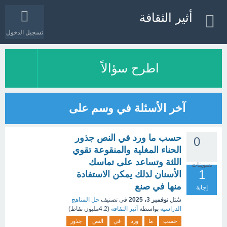
أثير الثقافة
تسجيل الدخول
اطرح سؤالاً
آخر الأسئلة في وسم على
حسب ما ورد في النص جذور
0
الحناء المغلية والمنقوعة تقوي
اللثة وتساعد على تماسك
تصويتات
1
الأسنان لذلك يمكن الاستفادة
منها في صنع
إجابة
سُئل
نوفمبر 3، 2025
في تصنيف
حل المناهج
الدراسية
بواسطة
أثير الثقافة
(
4.2مليون
نقاط)
حسب
ما
ورد
في
النص
جذور