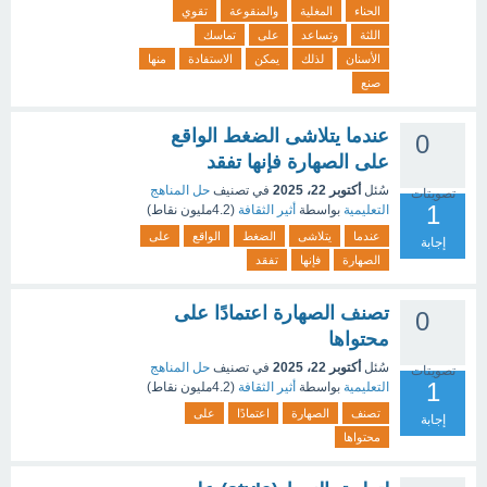
الحناء
المغلية
والمنقوعة
تقوي
اللثة
وتساعد
على
تماسك
الأسنان
لذلك
يمكن
الاستفادة
منها
صنع
عندما يتلاشى الضغط الواقع
0
على الصهارة فإنها تفقد
سُئل
أكتوبر 22، 2025
في تصنيف
حل المناهج
تصويتات
1
التعليمية
بواسطة
أثير الثقافة
(
4.2مليون
نقاط)
عندما
يتلاشى
الضغط
الواقع
على
إجابة
الصهارة
فإنها
تفقد
تصنف الصهارة اعتمادًا على
0
محتواها
سُئل
أكتوبر 22، 2025
في تصنيف
حل المناهج
تصويتات
1
التعليمية
بواسطة
أثير الثقافة
(
4.2مليون
نقاط)
تصنف
الصهارة
اعتمادًا
على
إجابة
محتواها