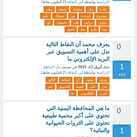
الدراسية
بواسطة
أثير الثقافة
(
4.2مليون
نقاط)
طلب
منك
معلمك
تحميل
ملف
مشروع
الوحدة
من
حسابك
على
جوجل
درايف
إلى
حاسبك،
أي
مما
يأتي
يعد
الخيار
يعرف محمد أن النقاط التالية
0
تدل على أهمية التسويق عبر
البريد الإلكتروني ما
تصويتات
1
سُئل
أبريل 13، 2025
في تصنيف
حل المناهج
الدراسية
بواسطة
أثير الثقافة
(
4.2مليون
نقاط)
إجابة
يعرف
محمد
أن
النقاط
التالية
تدل
على
أهمية
التسويق
عبر
البريد
الإلكتروني
ما
ما هي المحافظة اليمنية التي
0
تحتوي على أكبر محمية طبيعية
تحتوي على الثروات الحيوانية
تصويتات
1
والنباتية؟