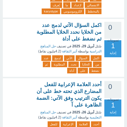
الانفصالي
لإعداد
ما
يُعرف
بالمخطط
الكروموسومي
karyotype
اكمل السؤال الآتي لدمج عدد
0
من الخلايا نحدد الخلايا المطلوبة
ثم نضغط على أداة
تصويتات
1
سُئل
أبريل 29، 2025
في تصنيف
حل المناهج
الدراسية
بواسطة
أثير الثقافة
(
4.2مليون
نقاط)
إجابة
اكمل
السؤال
الآتي
لدمج
عدد
من
الخلايا
نحدد
المطلوبة
ثم
نضغط
على
أداة
أحدد العلامة الإعرابية للفعل
0
المضارع الذي تحته خط على أن
يكون الترتيب وفق الآتي: الضمة
تصويتات
1
الظاهرة على آ
إجابة
سُئل
أبريل 26، 2025
في تصنيف
حل المناهج
التعليمية
بواسطة
أثير الثقافة
(
4.2مليون
نقاط)
أحدد
العلامة
الإعرابية
للفعل