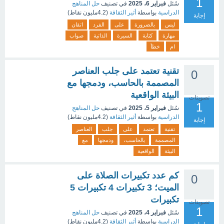
1
سُئل
فبراير 6، 2025
في تصنيف
حل المناهج
الدراسية
بواسطة
أثير الثقافة
(
4.2مليون
نقاط)
إجابة
ليس
بالضرورة
على
الفرد
اتقان
مهارة
كتابة
السيرة
الذاتية
صواب
ام
خطأ
تقنية تعتمد على جلب العناصر
0
المصممة بالحاسب، ودمجها مع
البيئة الواقعية
تصويتات
1
سُئل
فبراير 5، 2025
في تصنيف
حل المناهج
الدراسية
بواسطة
أثير الثقافة
(
4.2مليون
نقاط)
إجابة
تقنية
تعتمد
على
جلب
العناصر
المصممة
بالحاسب،
ودمجها
مع
البيئة
الواقعية
كم عدد تكبيرات الصلاة على
0
الميت؛ 3 تكبيرات 4 تكبيرات 5
تكبيرات
تصويتات
1
سُئل
فبراير 4، 2025
في تصنيف
حل المناهج
الدراسية
بواسطة
أثير الثقافة
(
4.2مليون
نقاط)