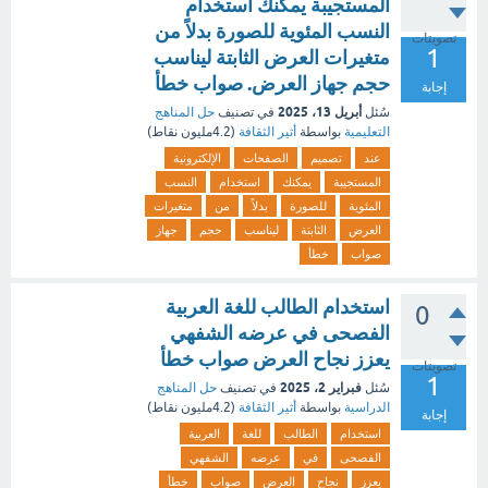
المستجيبة يمكنك استخدام
النسب المئوية للصورة بدلاً من
تصويتات
1
متغيرات العرض الثابتة ليناسب
حجم جهاز العرض. صواب خطأ
إجابة
أبريل 13، 2025
سُئل
في تصنيف
حل المناهج
التعليمية
بواسطة
أثير الثقافة
(
4.2مليون
نقاط)
عند
تصميم
الصفحات
الإلكترونية
المستجيبة
يمكنك
استخدام
النسب
المئوية
للصورة
بدلاً
من
متغيرات
العرض
الثابتة
ليناسب
حجم
جهاز
صواب
خطأ
استخدام الطالب للغة العربية
0
الفصحى في عرضه الشفهي
يعزز نجاح العرض صواب خطأ
تصويتات
1
فبراير 2، 2025
سُئل
في تصنيف
حل المناهج
الدراسية
بواسطة
أثير الثقافة
(
4.2مليون
نقاط)
إجابة
استخدام
الطالب
للغة
العربية
الفصحى
في
عرضه
الشفهي
يعزز
نجاح
العرض
صواب
خطأ