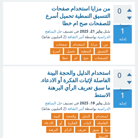
من مزايا استخدام صفحات
0
التنسيق النمطية تحميل أسرع
للصفحات صح ام خطا
تصويتات
1
يناير 21، 2025
سُئل
في تصنيف
حل المناهج
الدراسية
بواسطة
أثير الثقافة
(
4.2مليون
نقاط)
إجابة
من
مزايا
استخدام
صفحات
التنسيق
النمطية
تحميل
أسرع
للصفحات
صح
ام
خطا
استخدام الدليل والحجة البينة
0
الفاصلة لإثبات الفكرة أو الادعاء.
ما سبق تعريف الرأي البرهنة
تصويتات
1
الاستط
يناير 19، 2025
سُئل
في تصنيف
حل المناهج
إجابة
الدراسية
بواسطة
أثير الثقافة
(
4.2مليون
نقاط)
استخدام
الدليل
والحجة
البينة
الفاصلة
لإثبات
الفكرة
أو
الادعاء
ما
سبق
تعريف
الرأي
البرهنة
الاستط