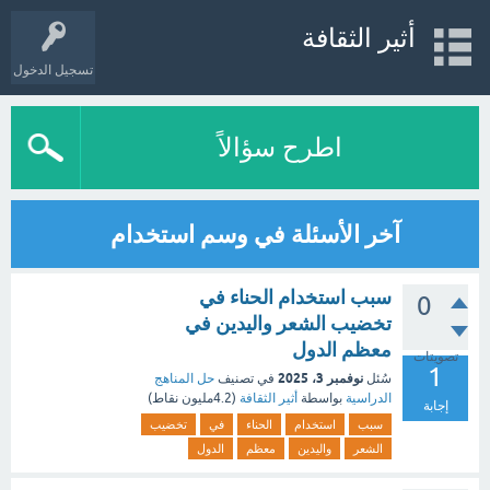
أثير الثقافة
تسجيل الدخول
اطرح سؤالاً
آخر الأسئلة في وسم استخدام
سبب استخدام الحناء في
0
تخضيب الشعر واليدين في
معظم الدول
تصويتات
1
نوفمبر 3، 2025
سُئل
في تصنيف
حل المناهج
الدراسية
بواسطة
أثير الثقافة
(
4.2مليون
نقاط)
إجابة
سبب
استخدام
الحناء
في
تخضيب
الشعر
واليدين
معظم
الدول