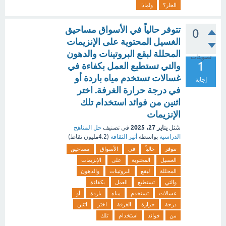
الحار؟
ولماذا
تتوفر حالياً في الأسواق مساحيق
0
الغسيل المحتوية على الإنزيمات
المحللة لبقع البروتينات والدهون
تصويتات
1
والتي تستطيع العمل بكفاءة في
غسالات تستخدم مياه باردة أو
إجابة
في درجة حرارة الغرفة. اختر
اثنين من فوائد استخدام تلك
الإنزيمات
يناير 27، 2025
سُئل
في تصنيف
حل المناهج
الدراسية
بواسطة
أثير الثقافة
(
4.2مليون
نقاط)
تتوفر
حالياً
في
الأسواق
مساحيق
الغسيل
المحتوية
على
الإنزيمات
المحللة
لبقع
البروتينات
والدهون
والتي
تستطيع
العمل
بكفاءة
غسالات
تستخدم
مياه
باردة
أو
درجة
حرارة
الغرفة
اختر
اثنين
من
فوائد
استخدام
تلك