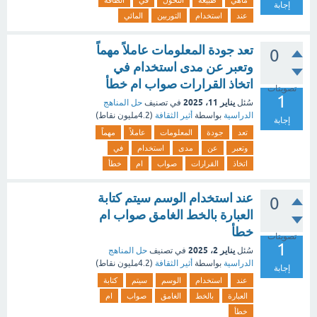
ماهي
طبيعه
التحول
في
الطاقه
إجابة
عند
استخدام
التوربين
المائي
تعد جودة المعلومات عاملاً مهماً
0
وتعبر عن مدى استخدام في
اتخاذ القرارات صواب ام خطأ
تصويتات
1
يناير 11، 2025
سُئل
في تصنيف
حل المناهج
الدراسية
بواسطة
أثير الثقافة
(
4.2مليون
نقاط)
إجابة
تعد
جودة
المعلومات
عاملاً
مهماً
وتعبر
عن
مدى
استخدام
في
اتخاذ
القرارات
صواب
ام
خطأ
عند استخدام الوسم سيتم كتابة
0
العبارة بالخط الغامق صواب ام
خطأ
تصويتات
1
يناير 2، 2025
سُئل
في تصنيف
حل المناهج
الدراسية
بواسطة
أثير الثقافة
(
4.2مليون
نقاط)
إجابة
عند
استخدام
الوسم
سيتم
كتابة
العبارة
بالخط
الغامق
صواب
ام
خطأ