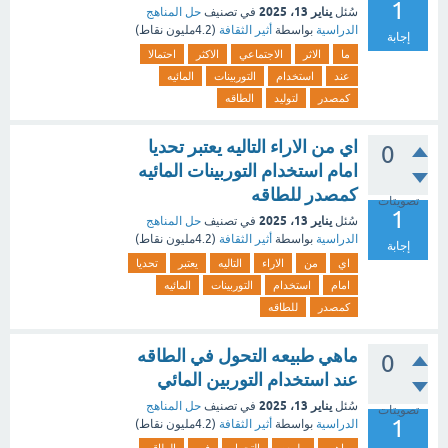
1
يناير 13، 2025
سُئل
في تصنيف
حل المناهج
الدراسية
بواسطة
أثير الثقافة
(
4.2مليون
نقاط)
إجابة
ما
الاثر
الاجتماعي
الاكثر
احتمالا
عند
استخدام
التوربينات
المائيه
كمصدر
لتوليد
الطاقه
اي من الاراء التاليه يعتبر تحديا
0
امام استخدام التوربينات المائيه
كمصدر للطاقه
تصويتات
1
يناير 13، 2025
سُئل
في تصنيف
حل المناهج
الدراسية
بواسطة
أثير الثقافة
(
4.2مليون
نقاط)
إجابة
اي
من
الاراء
التاليه
يعتبر
تحديا
امام
استخدام
التوربينات
المائيه
كمصدر
للطاقه
ماهي طبيعه التحول في الطاقه
0
عند استخدام التوربين المائي
يناير 13، 2025
سُئل
في تصنيف
حل المناهج
تصويتات
1
الدراسية
بواسطة
أثير الثقافة
(
4.2مليون
نقاط)