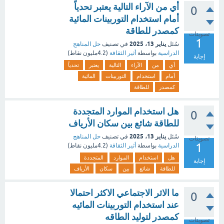
أي من الآراء التالية يعتبر تحدياً
0
أمام استخدام التوربينات المائية
كمصدر للطاقة
تصويتات
1
يناير 13، 2025
سُئل
في تصنيف
حل المناهج
الدراسية
بواسطة
أثير الثقافة
(
4.2مليون
نقاط)
إجابة
أي
من
الآراء
التالية
يعتبر
تحدياً
أمام
استخدام
التوربينات
المائية
كمصدر
للطاقة
هل استخدام الموارد المتجددة
0
للطاقة شائع بين سكان الأرياف
يناير 13، 2025
سُئل
في تصنيف
حل المناهج
تصويتات
1
الدراسية
بواسطة
أثير الثقافة
(
4.2مليون
نقاط)
هل
استخدام
الموارد
المتجددة
إجابة
للطاقة
شائع
بين
سكان
الأرياف
ما الاثر الاجتماعي الاكثر احتمالا
0
عند استخدام التوربينات المائيه
كمصدر لتوليد الطاقه
تصويتات