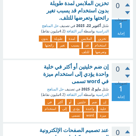
تخزين الملابس لمدة طويلة
0
بدون استخدام قد يسبب تغير
رائحتها وتعرضها للتلف.
تصويتات
1
أكتوبر 22، 2025
سُئل
في تصنيف
حل المناهج
الدراسية
بواسطة
أثير الثقافة
(
4.2مليون
نقاط)
إجابة
تخزين
الملابس
لمدة
طويلة
بدون
استخدام
قد
يسبب
تغير
رائحتها
وتعرضها
للتلف
إن ضم خليتين أو أكثر في خلية
0
واحدة يؤدي إلى استخدام ميزة
في word تسمى
تصويتات
1
مايو 2، 2025
سُئل
في تصنيف
حل المناهج
الدراسية
بواسطة
أثير الثقافة
(
4.2مليون
نقاط)
إجابة
إن
ضم
خليتين
أو
أكثر
في
خلية
واحدة
يؤدي
إلى
استخدام
ميزة
word
تسمى
عند تصميم الصفحات الإلكترونية
0