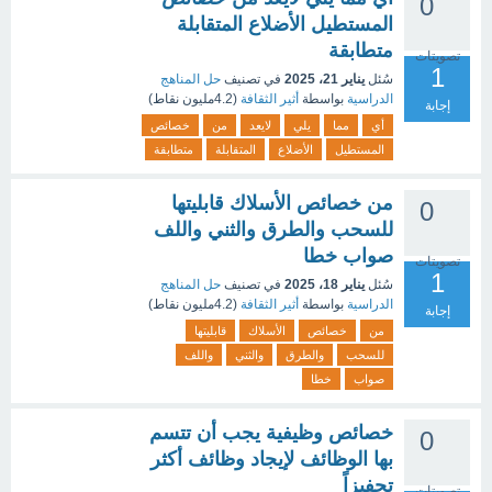
0
المستطيل الأضلاع المتقابلة
متطابقة
تصويتات
1
سُئل
يناير 21، 2025
في تصنيف
حل المناهج
الدراسية
بواسطة
أثير الثقافة
(
4.2مليون
نقاط)
إجابة
أي
مما
يلي
لايعد
من
خصائص
المستطيل
الأضلاع
المتقابلة
متطابقة
من خصائص الأسلاك قابليتها
0
للسحب والطرق والثني واللف
صواب خطا
تصويتات
1
سُئل
يناير 18، 2025
في تصنيف
حل المناهج
الدراسية
بواسطة
أثير الثقافة
(
4.2مليون
نقاط)
إجابة
من
خصائص
الأسلاك
قابليتها
للسحب
والطرق
والثني
واللف
صواب
خطا
خصائص وظيفية يجب أن تتسم
0
بها الوظائف لإيجاد وظائف أكثر
تحفيزاً
تصويتات