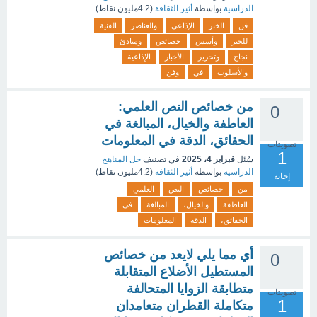
الدراسية
بواسطة
أثير الثقافة
(
4.2مليون
نقاط)
فن
الخبر
الإذاعي
والعناصر
الفنية
للخبر
وأسس
خصائص
ومبادئ
نجاح
وتحرير
الأخبار
الإذاعية
والأسلوب
في
وفن
من خصائص النص العلمي:
0
العاطفة والخيال، المبالغة في
الحقائق، الدقة في المعلومات
تصويتات
1
سُئل
فبراير 4، 2025
في تصنيف
حل المناهج
الدراسية
بواسطة
أثير الثقافة
(
4.2مليون
نقاط)
إجابة
من
خصائص
النص
العلمي
العاطفة
والخيال،
المبالغة
في
الحقائق،
الدقة
المعلومات
أي مما يلي لايعد من خصائص
0
المستطيل الأضلاع المتقابلة
متطابقة الزوايا المتحالفة
تصويتات
1
متكاملة القطران متعامدان