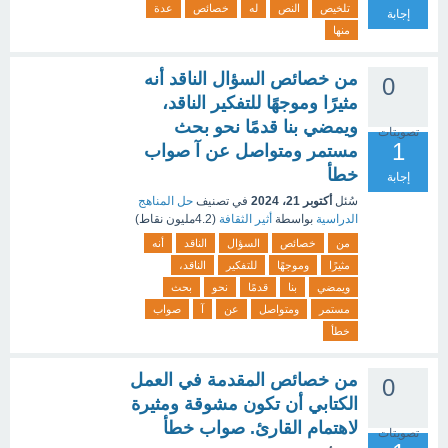
تلخيص
النص
له
خصائص
عدة
إجابة
منها
من خصائص السؤال الناقد أنه
0
مثيرًا وموجهًا للتفكير الناقد،
ويمضي بنا قدمًا نحو بحث
تصويتات
1
مستمر ومتواصل عن آ صواب
خطأ
إجابة
سُئل
أكتوبر 21، 2024
في تصنيف
حل المناهج
الدراسية
بواسطة
أثير الثقافة
(
4.2مليون
نقاط)
من
خصائص
السؤال
الناقد
أنه
مثيرًا
وموجهًا
للتفكير
الناقد،
ويمضي
بنا
قدمًا
نحو
بحث
مستمر
ومتواصل
عن
آ
صواب
خطأ
من خصائص المقدمة في العمل
0
الكتابي أن تكون مشوقة ومثيرة
لاهتمام القارئ. صواب خطأ
تصويتات