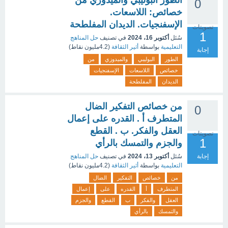
الطور البوليبي والميدوزي من
0
خصائص: اللاسعات.
الإسفنجيات. الديدان المفلطحة
تصويتات
1
سُئل
أكتوبر 16، 2024
في تصنيف
حل المناهج
التعليمية
بواسطة
أثير الثقافة
(
4.2مليون
نقاط)
إجابة
الطور
البوليبي
والميدوزي
من
خصائص
اللاسعات
الإسفنجيات
الديدان
المفلطحة
من خصائص التفكير الضال
0
المتطرف أ . القدره على إعمال
العقل والفكر. ب . القطع
تصويتات
1
والجزم والتمسك بالرأي
إجابة
سُئل
أكتوبر 13، 2024
في تصنيف
حل المناهج
التعليمية
بواسطة
أثير الثقافة
(
4.2مليون
نقاط)
من
خصائص
التفكير
الضال
المتطرف
أ
القدره
على
إعمال
العقل
والفكر
ب
القطع
والجزم
والتمسك
بالرأي