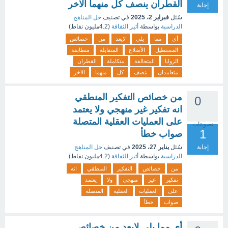
القطران ينصف كل منهما الاخر
إجابة
سُئل
فبراير 2، 2025
في تصنيف
حل المناهج
الدراسية
بواسطة
أثير الثقافة
(
4.2مليون
نقاط)
أي
مما
يلي
لايعد
من
خصائص
المستطيل
الأضلاع
المتقابلة
متطابقة
الزوايا
المتحالفة
متكاملة
القطران
متعامدان
ينصف
كل
منهما
الاخر
من خصائص التفكير المنطقي
0
انه تفكير غير منهجي ولا يعتمد
على العمليات العقلية المتصلة
تصويتات
1
صواب خطأ
إجابة
سُئل
يناير 27، 2025
في تصنيف
حل المناهج
الدراسية
بواسطة
أثير الثقافة
(
4.2مليون
نقاط)
من
خصائص
التفكير
المنطقي
انه
تفكير
غير
منهجي
ولا
يعتمد
على
العمليات
العقلية
المتصلة
صواب
خطأ
أي مما يلي لايعد من خصائص