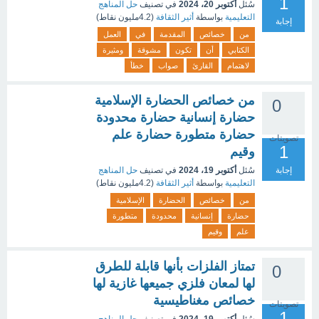
1
سُئل
أكتوبر 20، 2024
في تصنيف
حل المناهج
التعليمية
بواسطة
أثير الثقافة
(
4.2مليون
نقاط)
إجابة
من
خصائص
المقدمة
في
العمل
الكتابي
أن
تكون
مشوقة
ومثيرة
لاهتمام
القارئ
صواب
خطأ
من خصائص الحضارة الإسلامية
0
حضارة إنسانية حضارة محدودة
حضارة متطورة حضارة علم
تصويتات
1
وقيم
إجابة
سُئل
أكتوبر 19، 2024
في تصنيف
حل المناهج
التعليمية
بواسطة
أثير الثقافة
(
4.2مليون
نقاط)
من
خصائص
الحضارة
الإسلامية
حضارة
إنسانية
محدودة
متطورة
علم
وقيم
تمتاز الفلزات بأنها قابلة للطرق
0
لها لمعان فلزي جميعها غازية لها
خصائص مغناطيسية
تصويتات
1