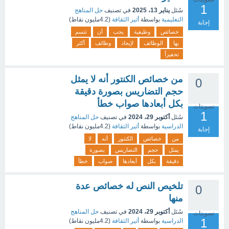
1
سُئل
يناير 13، 2025
في تصنيف
حل المناهج
التعليمية
بواسطة
أثير الثقافة
(
4.2مليون
نقاط)
إجابة
خصائص
وظيفية
يجب
أن
تتسم
بها
الوظائف
لإيجاد
وظائف
أكثر
تحفيزاً
من خصائص الكنتور أنه لا يمثل
0
حجم التضاريس بصورة دقيقة
بكل أبعادها صواب خطأ
تصويتات
1
سُئل
أكتوبر 29، 2024
في تصنيف
حل المناهج
الدراسية
بواسطة
أثير الثقافة
(
4.2مليون
نقاط)
إجابة
من
خصائص
الكنتور
أنه
لا
يمثل
حجم
التضاريس
بصورة
دقيقة
بكل
أبعادها
صواب
خطأ
تلخيص النص له خصائص عدة
0
منها
سُئل
أكتوبر 29، 2024
في تصنيف
حل المناهج
تصويتات
1
الدراسية
بواسطة
أثير الثقافة
(
4.2مليون
نقاط)