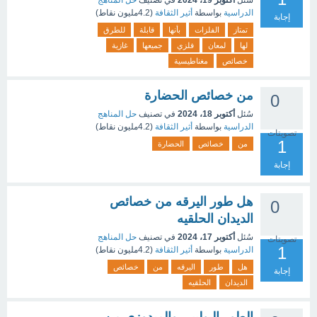
سُئل
أكتوبر 19، 2024
في تصنيف
حل المناهج
الدراسية
بواسطة
أثير الثقافة
(
4.2مليون
نقاط)
إجابة
تمتاز
الفلزات
بأنها
قابلة
للطرق
لها
لمعان
فلزي
جميعها
غازية
خصائص
مغناطيسية
من خصائص الحضارة
0
سُئل
أكتوبر 18، 2024
في تصنيف
حل المناهج
الدراسية
بواسطة
أثير الثقافة
(
4.2مليون
نقاط)
تصويتات
1
من
خصائص
الحضارة
إجابة
هل طور اليرقه من خصائص
0
الديدان الحلقيه
سُئل
أكتوبر 17، 2024
في تصنيف
حل المناهج
تصويتات
1
الدراسية
بواسطة
أثير الثقافة
(
4.2مليون
نقاط)
هل
طور
اليرقه
من
خصائص
إجابة
الديدان
الحلقيه