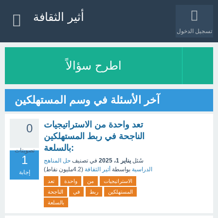
أثير الثقافة
تسجيل الدخول
اطرح سؤالاً
آخر الأسئلة في وسم المستهلكين
تعد واحدة من الاستراتيجيات
0
الناجحة في ربط المستهلكين
بالسلعة:
تصويتات
1
سُئل
يناير 1، 2025
في تصنيف
حل المناهج
الدراسية
بواسطة
أثير الثقافة
(
4.2مليون
نقاط)
إجابة
الاستراتيجيات
من
واحدة
تعد
المستهلكين
ربط
في
الناجحة
بالسلعة