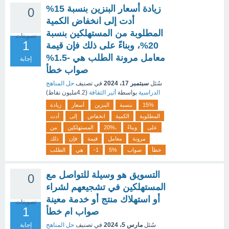
زيادة أسعار البنزين بنسبة 15%
0
أدت إلى انخفاض الكمية
المطلوبة من المستهلكين بنسبة
تصويتات
1
20%، وبناءً على ذلك فإن قيمة
معامل مرونة الطلب هي -1.5%
إجابة
صواب خطأ
سُئل
سبتمبر 17، 2024
في تصنيف
حل المناهج
الدراسية
بواسطة
أثير الثقافة
(
4.2مليون
نقاط)
15%
بنسبة
البنزين
أسعار
زيادة
المطلوبة
الكمية
انخفاض
إلى
أدت
على
وبناءً
20%،
المستهلكين
من
مرونة
معامل
قيمة
فإن
ذلك
خطأ
صواب
5%
-1
هي
الطلب
التسويق هو وسيلة للتواصل مع
0
المستهلكين في تشجيعهم لشراء
أو استهلاك منتج أو خدمة معينة
تصويتات
1
صواب ام خطأ
سُئل
مارس 5، 2024
في تصنيف
حل المناهج
إجابة