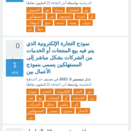
الدراسية
بواسطة
أثير الثقافة
(
4.2مليون
نقاط)
مع
للتواصل
وسيلة
هو
التسويق
أو
لشراء
تشجيعهم
في
المستهلكين
صواب
معينة
خدمة
منتج
استهلاك
خطأ
ام
نموذج التجارة الإلكترونية الذي
0
يتم فيه بيع المنتجات أو الخدمات
من الشركات بشكل مباشر إلى
تصويتات
1
المستهلكين يسمى بنموذج
الأعمال بين
إجابة
سُئل
ديسمبر 5، 2023
في تصنيف
حل المناهج
التعليمية
بواسطة
أثير الثقافة
(
4.2مليون
نقاط)
يتم
الذي
الإلكترونية
التجارة
نموذج
من
الخدمات
أو
المنتجات
بيع
فيه
إلى
مباشر
بشكل
الشركات
الأعمال
بنموذج
يسمى
المستهلكين
بين