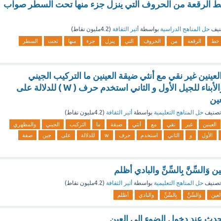
 الرقعة من الحروف التي ينزل جزء منها تحت السطر صواب
نيف
حل المناهج الدراسية
بواسطة
أثير الثقافة
(
4.2مليون
نقاط)
خط
الرقعة
من
الحروف
التي
ينزل
جزء
منها
تحت
السطر
ينين غير نقي مع أنثي ضيقة العينين ما التركيب الجيني
والمظهري للآباء والأبناء للجيل الأول و الثاني استخدم حرف ( W ) للدلالة على
ين
تصنيف
حل المناهج التعليمية
بواسطة
أثير الثقافة
(
4.2مليون
نقاط)
العينين
غير
نقي
مع
أنثي
ضيقة
ما
التركيب
الجيني
والمظهري
الأول
و
الثاني
استخدم
حرف
w
للدلالة
على
جين
صفة
وَالسِّنَّ بِالسِّنِّ والبادي أظلم
تصنيف
حل المناهج التعليمية
بواسطة
أثير الثقافة
(
4.2مليون
نقاط)
لعين
وَالسِّنَّ
بِالسِّنِّ
والبادي
أظلم
دث عند دخول الضوء إلى العين