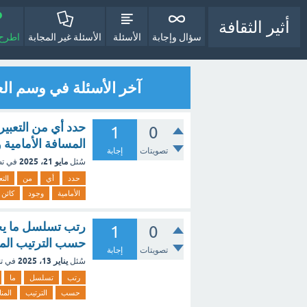
أثير الثقافة
سؤال وإجابة
الأسئلة
الأسئلة غير المجابة
اطرح 
آخر الأسئلة في وسم ال
حدد أي من التعبير
1
0
المسافة الأمامية 
تصويتات
إجابة
مايو 21، 2025
سُئل
في ت
حدد
أي
من
الت
الأمامية
وجود
كائن
رتب تسلسل ما يحد
1
0
حسب الترتيب الم
تصويتات
إجابة
يناير 13، 2025
سُئل
في ت
رتب
تسلسل
ما
حسب
الترتيب
المن