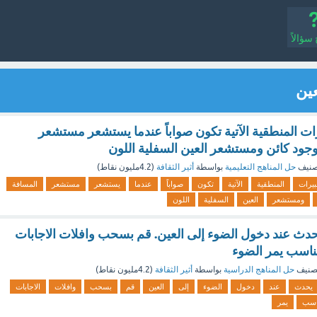
سؤالاً
عين
ات المنطقية الآتية تكون صواباً عندما يستشعر مستشعر
وجود كائن ومستشعر العين السفلية اللون
صنيف
حل المناهج التعليمية
بواسطة
أثير الثقافة
(
4.2مليون
نقاط)
عبيرات
المنطقية
الآتية
تكون
صواباً
عندما
يستشعر
مستشعر
المسافة
ومستشعر
العين
السفلية
اللون
ث عند دخول الضوء إلى العين. قم بسحب وافلات الاجابات
ناسب يمر الضوء
صنيف
حل المناهج الدراسية
بواسطة
أثير الثقافة
(
4.2مليون
نقاط)
يحدث
عند
دخول
الضوء
إلى
العين
قم
بسحب
وافلات
الاجابات
اسب
يمر