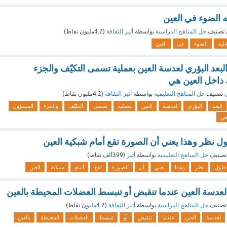
ه الضوء في العين
تصنيف
حل المناهج الدراسية
بواسطة
أثير الثقافة
(
4.2مليون
نقاط)
ليه
الضوء
في
العين
بعد البؤري لعدسة العين بعملية تسمى التكيّف والجزء
داخل العين هي
 تصنيف
حل المناهج التعليمية
بواسطة
أثير الثقافة
(
4.2مليون
نقاط)
البعد
البؤري
لعدسة
العين
بعملية
تسمى
التكيّف
والجزء
المسؤول
ي
ل نظر وهذا يعني أن الصورة تقع أمام شبكية العين
تصنيف
حل المناهج التعليمية
بواسطة
أثير
(
399ألف
نقاط)
طول
نظر
وهذا
يعني
أن
الصورة
تقع
أمام
شبكية
العين
ي لعدسة العين عندما تنقبض أو تنبسط العضلات المحيطة بالعين
تصنيف
حل المناهج الدراسية
بواسطة
أثير الثقافة
(
4.2مليون
نقاط)
لعدسة
العين
عندما
تنقبض
أو
تنبسط
العضلات
المحيطة
بالعين