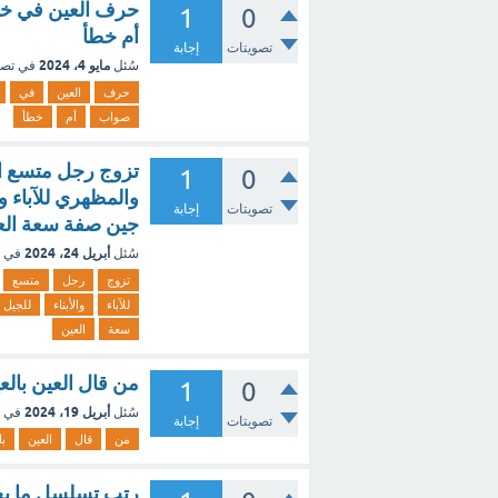
حرف العين في خط
1
0
أم خطأ
تصويتات
إجابة
مايو 4، 2024
سُئل
في تص
حرف
العين
في
صواب
أم
خطأ
تزوج رجل متسع الع
1
0
تصويتات
إجابة
جين صفة سعة الع
أبريل 24، 2024
سُئل
في 
تزوج
رجل
متسع
للآباء
والأبناء
للجيل
سعة
العين
من قال العين بالعين 
1
0
أبريل 19، 2024
سُئل
في 
تصويتات
إجابة
من
قال
العين
با
رتب تسلسل ما يح