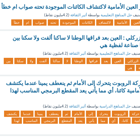
عين الأمامية لاكتشاف الكائنات الموجودة تحته صواب ام خطأ
نيف
حل المناهج التعليمية
بواسطة
أثير الثقافة
(
4.2مليون
نقاط)
لعين
الأمامية
لاكتشاف
الكائنات
الموجودة
تحته
صواب
ام
خطأ
ركلي : العين بعد فراقها الوطنا لا ساكنا ألفت ولا سكنا بين
 صناعة لفظية هي
صنيف
حل المناهج التعليمية
بواسطة
أثير الثقافة
(
4.2مليون
نقاط)
الزركلي
العين
بعد
فراقها
الوطنا
لا
ساكنا
ألفت
ولا
سكنا
بين
هي
كة الروبوت يتحرك إلى الأمام ثم ينعطف يمينا عندما يكتشف
امية كائنا، أي مما يأتي يعد المقطع البرمجي المناسب لهذا
صنيف
حل المناهج الدراسية
بواسطة
أثير الثقافة
(
4.2مليون
نقاط)
حركة
الروبوت
يتحرك
إلى
الأمام
ثم
ينعطف
يمينا
عندما
يكتشف
امية
كائنا،
أي
مما
يأتي
يعد
المقطع
البرمجي
المناسب
لهذا