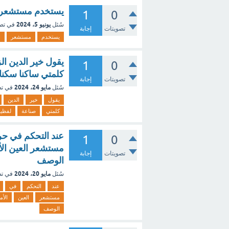
يستخدم مستشعر ال
1
0
يونيو 5، 2024
سُئل
في تص
تصويتات
إجابة
يستخدم
مستشعر
ا
يقول خير الدين الز
1
0
كلمتي ساكنا سكنا
تصويتات
إجابة
مايو 24، 2024
سُئل
في ت
يقول
خير
الدين
كلمتي
صناعة
لفظية
عند التحكم في حر
1
0
مستشعر العين الأم
تصويتات
إجابة
الوصف
مايو 20، 2024
سُئل
في ت
عند
التحكم
في
مستشعر
العين
الأم
الوصف