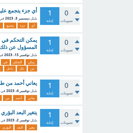
أي جزء يتجمع علي
1
0
ديسمبر 3، 2023
سُئل
في 
تصويتات
إجابة
أي
جزء
يتجمع
ع
يمكن التحكم في ال
1
0
المسؤول عن ذلك 
تصويتات
إجابة
نوفمبر 15، 2023
سُئل
في
يمكن
التحكم
في
عن
ذلك
داخل
ه
يعاني أحمد من طو
1
0
نوفمبر 4، 2023
سُئل
في 
تصويتات
إجابة
يعاني
أحمد
من
يتغير البعد البؤر
1
0
نوفمبر 2، 2023
سُئل
في 
تصويتات
إجابة
يتغير
البعد
البؤري