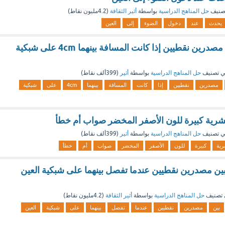
صنيف
حل المناهج الدراسية
بواسطة
أثير الثقافة
(
4.2مليون
نقاط)
يحدث
عند
دخول
الضوء
إلى
العين
يصعب التمييز بين مصدرين نقطيين إذا كانت المسافة بينهما 4cm على شبكية
 تصنيف
حل المناهج الدراسية
بواسطة
أثير
(
399ألف
نقاط)
مصدرين
نقطيين
إذا
كانت
المسافة
بينهما
4cm
على
شبكية
شرية كبيرة للون الأصفر المخضر صواب أم خطأ
 تصنيف
حل المناهج الدراسية
بواسطة
أثير
(
399ألف
نقاط)
رية
كبيرة
للون
الأصفر
المخضر
صواب
أم
خطأ
 بين مصدرين نقطيين عندما تفصل بينهما على شبكية العين
تصنيف
حل المناهج الدراسية
بواسطة
أثير الثقافة
(
4.2مليون
نقاط)
بين
مصدرين
نقطيين
عندما
تفصل
بينهما
على
شبكية
العين