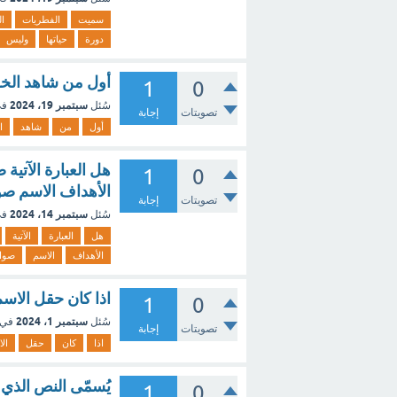
سميت
الفطريات
ال
دورة
حياتها
وليس
أول من شاهد الخلي
1
0
سبتمبر 19، 2024
سُئل
في
تصويتات
إجابة
أول
من
شاهد
ا
هل العبارة الآتية 
1
0
الأهداف الاسم ص
تصويتات
إجابة
سبتمبر 14، 2024
سُئل
في
هل
العبارة
الآتية
الأهداف
الاسم
صوا
اذا كان حقل الاس
1
0
سبتمبر 1، 2024
سُئل
في 
تصويتات
إجابة
اذا
كان
حقل
ال
يُسمّى النص الذي
1
0