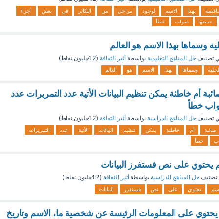
ناقصة
بهذا
الاسم
لوجود
مراحل
من
التكاثر
في
بعض
أجزاء
جميعها
صواب
خطأ
ة وسماها بهذا الاسم هو العالم
 تصنيف
حل المناهج التعليمية
بواسطة
أثير الثقافة
(
4.2مليون
نقاط)
لخلية
وسماها
بهذا
الاسم
هو
العالم
صائبة أم خاطئة يمكن تنظيم البيانات الأتية عدد التمريرات عدد
واب خطأ
 تصنيف
حل المناهج الدراسية
بواسطة
أثير الثقافة
(
4.2مليون
نقاط)
صائبة
أم
خاطئة
يمكن
تنظيم
البيانات
الأتية
عدد
التمريرات
ب
خطأ
م يحتوي على نص فستفرز البيانات
تصنيف
حل المناهج الدراسية
بواسطة
أثير الثقافة
(
4.2مليون
نقاط)
اسم
يحتوي
على
نص
فستفرز
البيانات
 يحتوي على المعلومات الرئيسة عن شخصية ما، الاسم وتاريخ