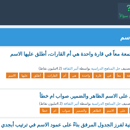
سؤالاً
اسم
عة معاً في قارة واحدة هي أم القارات، أطلق عليها الاسم
صنيف
حل المناهج الدراسية
بواسطة
أثير الثقافة
(
4.2مليون
نقاط)
عة
معاً
في
قارة
واحدة
هي
أم
القارات،
أطلق
عليها
الاسم
على الاسم الظاهر والضمير. صواب ام خطأ
صنيف
حل المناهج الدراسية
بواسطة
أثير الثقافة
(
4.2مليون
نقاط)
على
الاسم
الظاهر
والضمير
صواب
ام
خطأ
ة لفرز الجدول المرفق بناءً على عمود الاسم في ترتيب أبجدي