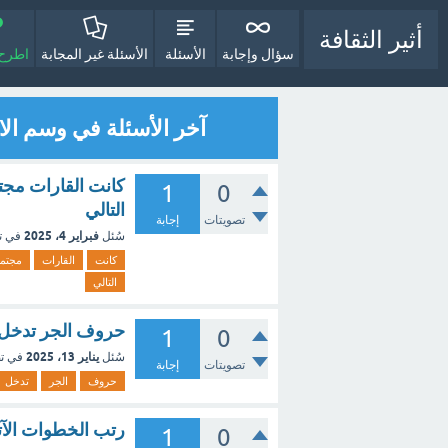
أثير الثقافة
سؤال وإجابة
الأسئلة
الأسئلة غير المجابة
اطرح 
آخر الأسئلة في وسم ال
كانت القارات مجتم
1
0
التالي
تصويتات
إجابة
فبراير 4، 2025
سُئل
في ت
كانت
القارات
مجتم
التالي
حروف الجر تدخل 
1
0
يناير 13، 2025
سُئل
في ت
تصويتات
إجابة
حروف
الجر
تدخل
رتب الخطوات الآتي
1
0