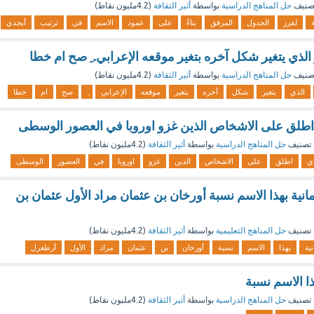
صنيف
حل المناهج الدراسية
بواسطة
أثير الثقافة
(
4.2مليون
نقاط)
ة
لفرز
الجدول
المرفق
بناءً
على
عمود
الاسم
في
ترتيب
أبجدي
لذي يتغير شكل آخره بتغير موقعه الإعرابي. ِ صح ام خطا
صنيف
حل المناهج الدراسية
بواسطة
أثير الثقافة
(
4.2مليون
نقاط)
الذي
يتغير
شكل
آخره
بتغير
موقعه
الإعرابي
صح
ام
خطا
 اطلق على الاشخاص الذين غزو اوروبا في العصور الوسطى
تصنيف
حل المناهج الدراسية
بواسطة
أثير الثقافة
(
4.2مليون
نقاط)
ي
اطلق
على
الاشخاص
الذين
غزو
اوروبا
في
العصور
الوسطى
انية بهذا الاسم نسبة أورخان بن عثمان مراد الأول عثمان بن
تصنيف
حل المناهج التعليمية
بواسطة
أثير الثقافة
(
4.2مليون
نقاط)
نية
بهذا
الاسم
نسبة
أورخان
بن
عثمان
مراد
الأول
أرطغرل
ا الاسم نسبة
تصنيف
حل المناهج الدراسية
بواسطة
أثير الثقافة
(
4.2مليون
نقاط)