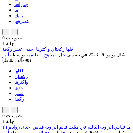
جدرانها
ما
رأيك
بتصرفها
تصويتات
0
إجابة
1
اقلها ركعتان وأكثرها احدى عشر ركعة
سُئل
يونيو 20، 2023
في تصنيف
حل المناهج التعليمية
بواسطة
أثير
(
399ألف
نقاط)
اقلها
ركعتان
وأكثرها
احدى
عشر
ركعة
تصويتات
0
إجابة
1
ما قياس الزاوية الثالثة في مثلث قائم الزاوية قياس احدى زواياه ٣١
سُئل
يونيو 14، 2023
في تصنيف
حل المناهج الدراسية
بواسطة
أثير