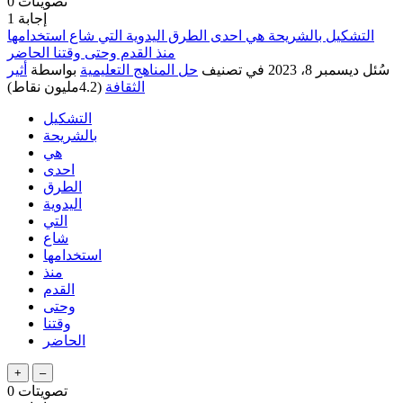
تصويتات
0
إجابة
1
التشكيل بالشريحة هي احدى الطرق اليدوية التي شاع استخدامها
منذ القدم وحتى وقتنا الحاضر
سُئل
ديسمبر 8، 2023
في تصنيف
حل المناهج التعليمية
بواسطة
أثير
الثقافة
(
4.2مليون
نقاط)
التشكيل
بالشريحة
هي
احدى
الطرق
اليدوية
التي
شاع
استخدامها
منذ
القدم
وحتى
وقتنا
الحاضر
تصويتات
0