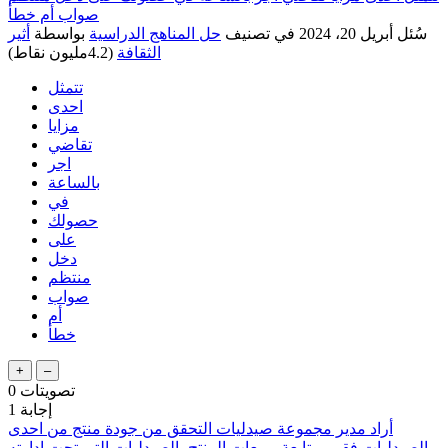
صواب أم خطأ
سُئل
أبريل 20، 2024
في تصنيف
حل المناهج الدراسية
بواسطة
أثير
الثقافة
(
4.2مليون
نقاط)
تتمثل
احدى
مزايا
تقاضي
اجر
بالساعة
في
حصولك
على
دخل
منتظم
صواب
أم
خطأ
تصويتات
0
إجابة
1
أراد مدير مجموعة صيدليات التحقق من جودة منتج من احدى
الصيدليات فقرر متابعة مبيعات المنتج بالصيدليات التي تحت إدارته