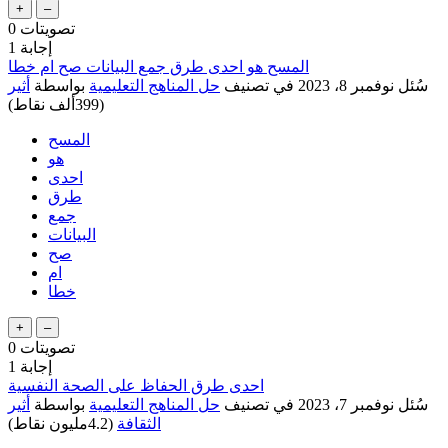
تصويتات
0
إجابة
1
المسح هو احدى طرق جمع البيانات صح ام خطا
سُئل
نوفمبر 8، 2023
في تصنيف
حل المناهج التعليمية
بواسطة
أثير
(
399ألف
نقاط)
المسح
هو
احدى
طرق
جمع
البيانات
صح
ام
خطا
تصويتات
0
إجابة
1
احدى طرق الحفاظ على الصحة النفسية
سُئل
نوفمبر 7، 2023
في تصنيف
حل المناهج التعليمية
بواسطة
أثير
الثقافة
(
4.2مليون
نقاط)