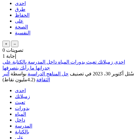
احدى
طرق
الحفاظ
على
الصحة
النفسية
تصويتات
0
إجابة
1
احدى زميلاتك تعبث بدورات المياه داخل المدرسة بالكتابة على
جدرانها ما رأيك بتصرفها
سُئل
أكتوبر 30، 2023
في تصنيف
حل المناهج الدراسية
بواسطة
أثير
الثقافة
(
4.2مليون
نقاط)
احدى
زميلاتك
تعبث
بدورات
المياه
داخل
المدرسة
بالكتابة
على