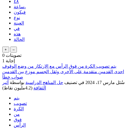
٤٨
ساعة،
فيكون
نوع
العينة
في
هذه
الحالة
تصويتات
0
إجابة
1
يتم تصويب الكرة من فوق الرأس مع الارتكاز من وضع الوقوف
احدى القدمين متقدمة على الأخرى وثقل الجسم موزع بين القدمين
صواب خطأ
سُئل
مارس 17، 2024
في تصنيف
حل المناهج الدراسية
بواسطة
أثير
الثقافة
(
4.2مليون
نقاط)
يتم
تصويب
الكرة
من
فوق
الرأس