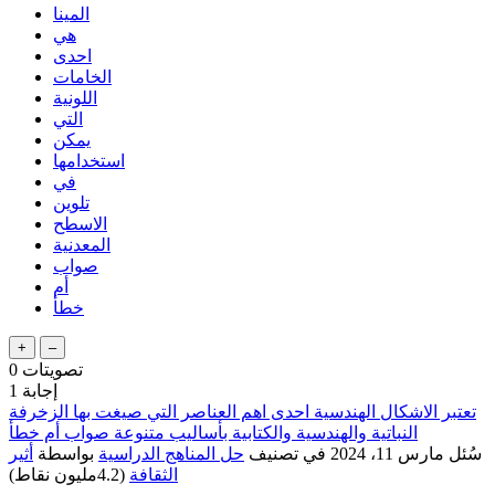
المينا
هي
احدى
الخامات
اللونية
التي
يمكن
استخدامها
في
تلوين
الاسطح
المعدنية
صواب
أم
خطأ
تصويتات
0
إجابة
1
تعتبر الاشكال الهندسية احدى اهم العناصر التي صيغت بها الزخرفة
النباتية والهندسية والكتابية بأساليب متنوعة صواب أم خطأ
سُئل
مارس 11، 2024
في تصنيف
حل المناهج الدراسية
بواسطة
أثير
الثقافة
(
4.2مليون
نقاط)