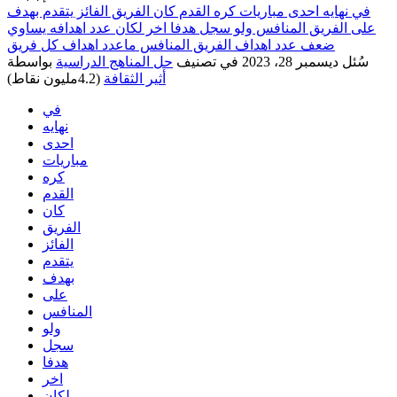
في نهايه احدى مباريات كره القدم كان الفريق الفائز يتقدم بهدف
على الفريق المنافس ولو سجل هدفا اخر لكان عدد اهدافه يساوي
ضعف عدد اهداف الفريق المنافس ماعدد اهداف كل فريق
سُئل
ديسمبر 28، 2023
في تصنيف
حل المناهج الدراسية
بواسطة
أثير الثقافة
(
4.2مليون
نقاط)
في
نهايه
احدى
مباريات
كره
القدم
كان
الفريق
الفائز
يتقدم
بهدف
على
المنافس
ولو
سجل
هدفا
اخر
لكان