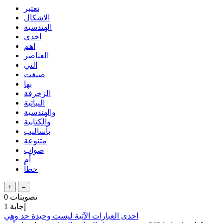
تعتبر
الاشكال
الهندسية
احدى
اهم
العناصر
التي
صيغت
بها
الزخرفة
النباتية
والهندسية
والكتابية
بأساليب
متنوعة
صواب
أم
خطأ
تصويتات
0
إجابة
1
احدى العبارات الآتية ليست وحيدة حد وهي