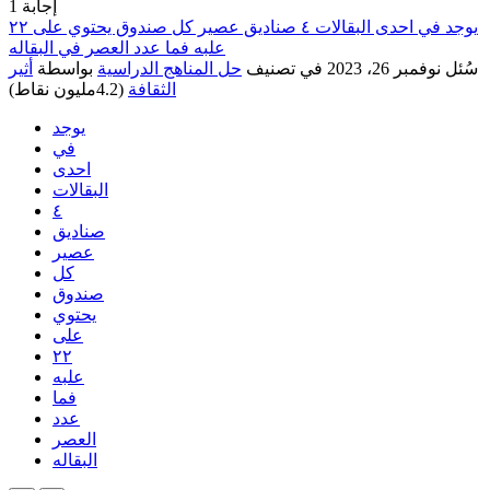
إجابة
1
يوجد في احدى البقالات ٤ صناديق عصير كل صندوق يحتوي على ٢٢
علبه فما عدد العصر في البقاله
سُئل
نوفمبر 26، 2023
في تصنيف
حل المناهج الدراسية
بواسطة
أثير
الثقافة
(
4.2مليون
نقاط)
يوجد
في
احدى
البقالات
٤
صناديق
عصير
كل
صندوق
يحتوي
على
٢٢
علبه
فما
عدد
العصر
البقاله