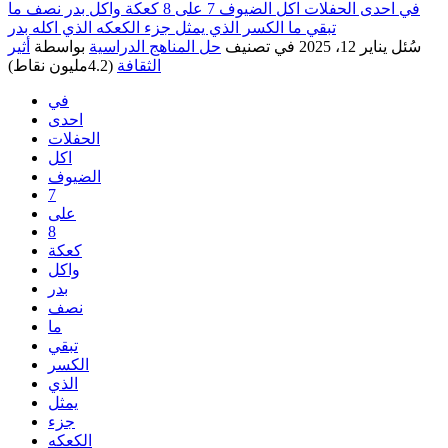
في احدى الحفلات اكل الضيوف 7 على 8 كعكة واكل بدر نصف ما
تبقي ما الكسر الذي يمثل جزء الكعكه الذي اكله بدر
سُئل
يناير 12، 2025
في تصنيف
حل المناهج الدراسية
بواسطة
أثير
الثقافة
(
4.2مليون
نقاط)
في
احدى
الحفلات
اكل
الضيوف
7
على
8
كعكة
واكل
بدر
نصف
ما
تبقي
الكسر
الذي
يمثل
جزء
الكعكه