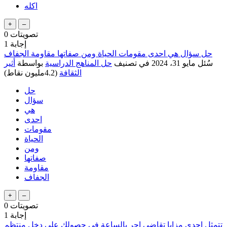
اكله
تصويتات
0
إجابة
1
حل سؤال هي احدى مقومات الحياة ومن صفاتها مقاومة الجفاف
سُئل
مايو 31، 2024
في تصنيف
حل المناهج الدراسية
بواسطة
أثير
الثقافة
(
4.2مليون
نقاط)
حل
سؤال
هي
احدى
مقومات
الحياة
ومن
صفاتها
مقاومة
الجفاف
تصويتات
0
إجابة
1
تتمثل احدى مزايا تقاضي اجر بالساعة في حصولك على دخل منتظم