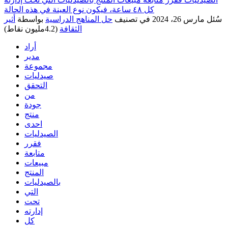
كل ٤٨ ساعة، فيكون نوع العينة في هذه الحالة
سُئل
مارس 26، 2024
في تصنيف
حل المناهج الدراسية
بواسطة
أثير
الثقافة
(
4.2مليون
نقاط)
أراد
مدير
مجموعة
صيدليات
التحقق
من
جودة
منتج
احدى
الصيدليات
فقرر
متابعة
مبيعات
المنتج
بالصيدليات
التي
تحت
إدارته
كل