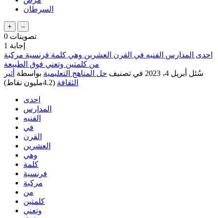
السرطان
تصويتات
0
إجابة
1
احدى المدارس الفنيه في القرن العشرين وهي كلمة فرنسية مركبة
من كلمتين وتعني فوق الطبيعة
سُئل
أبريل 4، 2023
في تصنيف
حل المناهج التعليمية
بواسطة
أثير
الثقافة
(
4.2مليون
نقاط)
احدى
المدارس
الفنيه
في
القرن
العشرين
وهي
كلمة
فرنسية
مركبة
من
كلمتين
وتعني