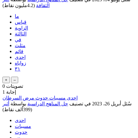
الثقافة
(
4.2مليون
نقاط)
ما
قياس
الزاوية
الثالثة
في
مثلث
قائم
احدى
زواياه
٣١
تصويتات
0
إجابة
1
احدى مسببات حدوث مرض السرطان
سُئل
أبريل 26، 2023
في تصنيف
حل المناهج الدراسية
بواسطة
أثير
(
399ألف
نقاط)
احدى
مسببات
حدوث
مرض