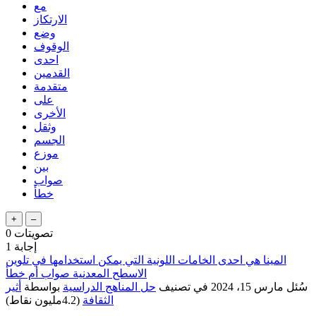
مع
الارتكاز
وضع
الوقوف
احدى
القدمين
متقدمة
على
الأخرى
وثقل
الجسم
موزع
بين
صواب
خطأ
تصويتات
0
إجابة
1
المينا هي احدى الخامات اللونية التي يمكن استخدامها في تلوين
الاسطح المعدنية صواب أم خطأ
سُئل
مارس 15، 2024
في تصنيف
حل المناهج الدراسية
بواسطة
أثير
الثقافة
(
4.2مليون
نقاط)