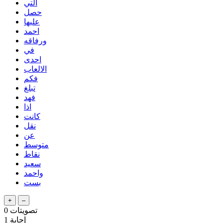
التي
حصل
عليها
احمد
ورفاقه
في
احدى
الالعاب
فكم
تبلغ
فهد
اذا
كانت
نقل
عن
متوسط
نقاط
سعيد
واحمد
بست
تصويتات
0
إجابة
1