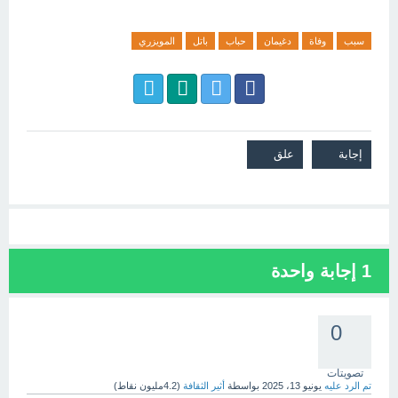
سبب
وفاة
دغيمان
حباب
باتل
المويزري
1
إجابة واحدة
0
تصويتات
تم الرد عليه
يونيو 13، 2025
بواسطة
أثير الثقافة
(
4.2مليون
نقاط)