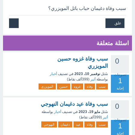
سبب وفاة دغيمان حباب باتل المويزري؟
اسئلة متعلقة
سبب وفاة غزوه حسين
0
المويزري
سُئل
نوفمبر 10، 2023
في تصنيف
أخبار
تصويتات
1
بواسطة
أثير
(
399ألف
نقاط)
سبب
وفاة
غزوه
حسين
المويزري
إجابة
سبب وفاة عيد دغيمان النهوجي
0
سُئل
مايو 19، 2023
في تصنيف
أخبار
بواسطة
أثير
(
399ألف
نقاط)
تصويتات
1
سبب
وفاة
عيد
دغيمان
النهوجي
إجابة