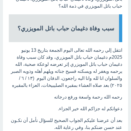
حباب باتل المويزري في ذمة الله؟
سبب وفاة دغيمان حباب باتل المويزري؟
انتقل إلي رحمه الله تعالى اليوم الجمعة بتاريخ 13 يونيو
2025م دغيمان حباب باتل المويزري، وقد كان سبب وفاة
دغيمان حباب باتل المويزري إثر تعرضه لوعكة صحية، الله
يرحمه ويغفر له ويسكنه فسيح جناته ويلهم أهله وذويه الصبر
والسلوان انا لله وانا اليه راجعون، الدفان اليوم (١٣ / ٦ /
٢٠٢٥) بعد صلاه العشاء بمقبره الصليبيخات، العزاء بالمقبره
رحمه الله رحمة واسعة ورفع درجاته
دعواتكم له جزاكم الله خير الجزاء.
بعد أن عرضنا عليكم الجواب الصحيح للسؤال نأمل أن نكـون
عند حسن ضنكم بنا، وفي رعاية الله.