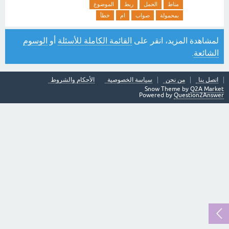
مناط
الحمل
ربط
الموضوع
بمحمولة
صواب
ام
خطأ
لمشاهدة المزيد، انقر على
القائمة الكاملة للأسئلة
أو
الوسوم
الشائعة
.
اتصل بنا
من نحن
سياسة الخصوصية
الأحكام والشروط
Snow Theme by
Q2A Market
Powered by
Question2Answer