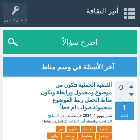
أثير الثقافة
تسجيل الدخول
اطرح سؤالاً
آخر الأسئلة في وسم مناط
القضية الحملية تتكون من
0
موضوع ومحمول ورابطة ويكون
مناط الحمل ربط الموضوع
تصويتات
1
بمحمولة صواب ام خطأ
يونيو 1، 2024
سُئل
في تصنيف
حل المناهج
إجابة
الدراسية
بواسطة
أثير الثقافة
(
4.2مليون
نقاط)
القضية
الحملية
تتكون
من
موضوع
ومحمول
ورابطة
ويكون