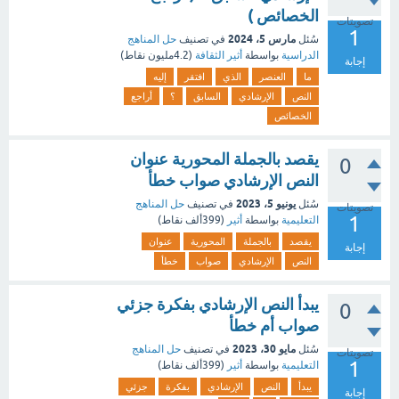
الخصائص )
تصويتات
1
مارس 5، 2024
سُئل
في تصنيف
حل المناهج
الدراسية
بواسطة
أثير الثقافة
(
4.2مليون
نقاط)
إجابة
ما
العنصر
الذي
افتقر
إليه
النص
الإرشادي
السابق
؟
أراجع
الخصائص
يقصد بالجملة المحورية عنوان
0
النص الإرشادي صواب خطأ
يونيو 5، 2023
سُئل
في تصنيف
حل المناهج
تصويتات
1
التعليمية
بواسطة
أثير
(
399ألف
نقاط)
يقصد
بالجملة
المحورية
عنوان
إجابة
النص
الإرشادي
صواب
خطأ
يبدأ النص الإرشادي بفكرة جزئي
0
صواب أم خطأ
مايو 30، 2023
سُئل
في تصنيف
حل المناهج
تصويتات
1
التعليمية
بواسطة
أثير
(
399ألف
نقاط)
يبدأ
النص
الإرشادي
بفكرة
جزئي
إجابة