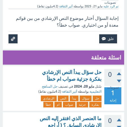
تصويتات
تم الرد عليه
مايو 21، 2025
بواسطة
أثير الثقافة
(
4.2مليون
نقاط)
إجابة السؤال أختار موضوع النص الإرشادي من بين قوائم
معدة أو من اختياري. صواب خطأ؟
اسئلة متعلقة
حل سؤال يبدأ النص الإرشادي
0
بفكرة جزئية صواب ام خطأ
مايو 20، 2024
سُئل
في تصنيف
حل المناهج
تصويتات
1
التعليمية
بواسطة
أثير الثقافة
(
4.2مليون
نقاط)
حل
سؤال
يبدأ
النص
الإرشادي
إجابة
بفكرة
جزئية
صواب
ام
خطأ
ما العنصر الذي افتقر إليه النص
0
الإرشادي السابق ؟ ( أراجع