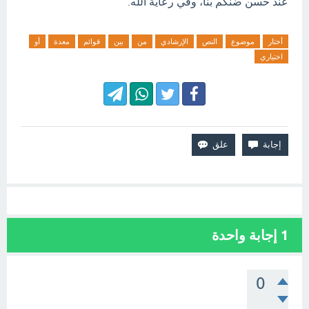
عند حسن ضنكم بنا، وفي رعاية الله.
أختار
موضوع
النص
الإرشادي
من
بين
قوائم
معدة
أو
اختياري
1
إجابة واحدة
0