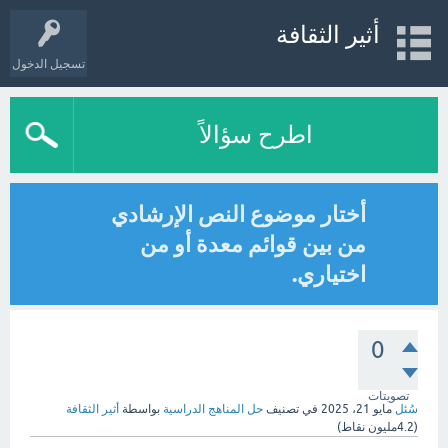
أثير الثقافة
تسجيل الدخول
اطرح سؤالاً
أختار موضوع النص الإرشادي
من بين قوائم معدة أو من
اختياري.
0
تصويتات
سُئل
مايو 21، 2025
في تصنيف
حل المناهج الدراسية
بواسطة
أثير الثقافة
(
4.2مليون
نقاط)